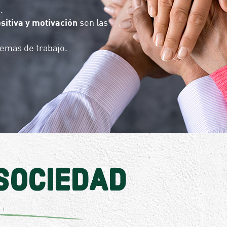
a
.
ositiva y motivación
son las
temas de trabajo.
SOCIEDAD