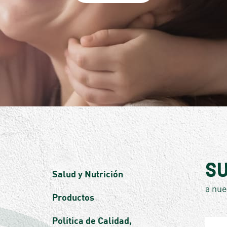
Su
Salud y Nutrición
a nue
Productos
Por
Política de Calidad,
favor