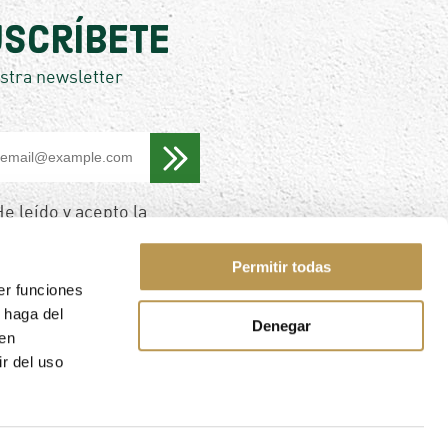
scríbete
stra newsletter
,
e leído y acepto la
po
ítica de privacidad
.
Permitir todas
er funciones
 haga del
Denegar
den
r del uso