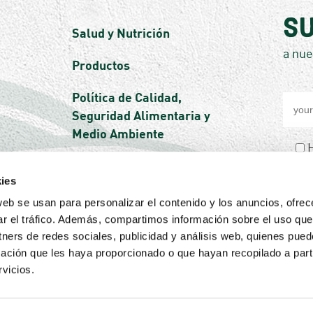
Su
Salud y Nutrición
a nue
Productos
Por
Política de Calidad,
favor
Seguridad Alimentaria y
deja
Medio Ambiente
este
H
cam
pol
vacío
ies
web se usan para personalizar el contenido y los anuncios, ofrec
ar el tráfico. Además, compartimos información sobre el uso que
tners de redes sociales, publicidad y análisis web, quienes pue
ación que les haya proporcionado o que hayan recopilado a parti
vicios.