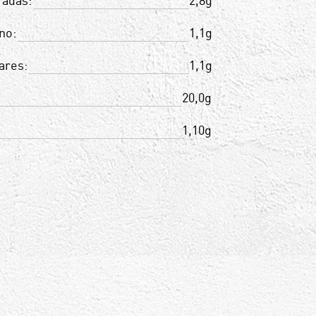
radas:
2,8g
no:
1,1g
ares:
1,1g
20,0g
1,10g