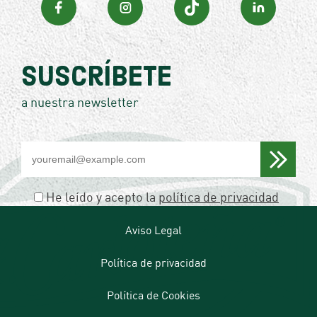
Suscríbete
a nuestra newsletter
Por
favor,
deja
este
He leído y acepto la
política de privacidad
campo
vacío.
Aviso Legal
Política de privacidad
Política de Cookies