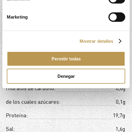
PREPARACIÓN
ALÉRGENOS
Marketing
INGREDIENTES
Mostrar detalles
Valor energético:
173Kcal
Permitir todas
Grasas:
10,1g
de las cuales saturadas:
3,5g
Denegar
Hidratos de carbono:
0,8g
de los cuales azúcares:
0,1g
Proteína:
19,7g
Sal:
1,6g