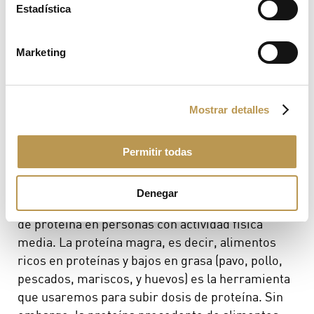
recomendación es el consumo de pollo, pavo,
Estadística
pescado blanco y huevos. Además, si se puede
complementar con un caldo de huesos, eso sería
Marketing
fantástico.
Mostrar detalles
Como snack o picoteo rico en proteína, podemos
consumir berberechos de lata, queso fresco, un
puñado de queso fresco, yogur natural…
Permitir todas
Denegar
El siguiente menú es orientativo para el consumo
de proteína en personas con actividad física
media. La proteína magra, es decir, alimentos
ricos en proteínas y bajos en grasa (pavo, pollo,
pescados, mariscos, y huevos) es la herramienta
que usaremos para subir dosis de proteína. Sin