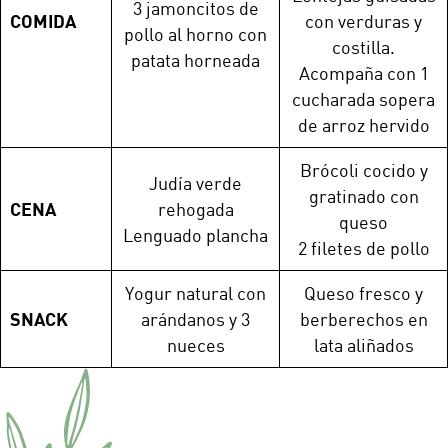
3 jamoncitos de
COMIDA
con verduras y
pollo al horno con
costilla.
patata horneada
Acompaña con 1
cucharada sopera
de arroz hervido
Brócoli cocido y
Judía verde
gratinado con
CENA
rehogada
queso
Lenguado plancha
2 filetes de pollo
Yogur natural con
Queso fresco y
SNACK
arándanos y 3
berberechos en
nueces
lata aliñados