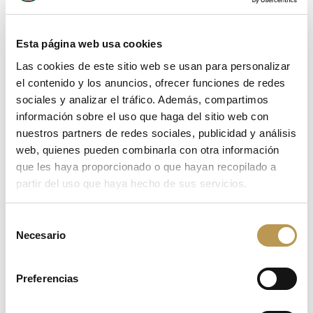
complementar con algo más de proteína. En el
caso de las legumbres, su proteína no es
Esta página web usa cookies
completa en aminoácidos, así que se recomienda
Las cookies de este sitio web se usan para personalizar
completarlas con 1 cucharada de arroz cocido, o
el contenido y los anuncios, ofrecer funciones de redes
añadir carnes (morcillo, pollo, costillas…) al
sociales y analizar el tráfico. Además, compartimos
guiso. Debemos saber que las carnes melosas,
información sobre el uso que haga del sitio web con
también aportan proteína (colágeno) y otros
nuestros partners de redes sociales, publicidad y análisis
aminoácidos interesantes. Se trata de carnes
web, quienes pueden combinarla con otra información
como el rabo de toro, los callos, las carrilleras,
que les haya proporcionado o que hayan recopilado a
los huesos de animales, el rape, el caldo de
partir del uso que haya hecho de sus servicios.
pescado o de huesos, la oreja, las manitas de
cerdo…
Selección
Necesario
de
consentimiento
Durante la cena nos interesa obtener proteínas
Preferencias
de fuentes de fácil digestión, para evitar las
molestias durante el sueño. Para ello, la