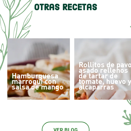
Otras Recetas
Rollitos de pav
asado rellenos
Hamburguesa
de tartar de
marroquí con
tomate, huevo 
salsa de mango
alcaparras
VER BLOG