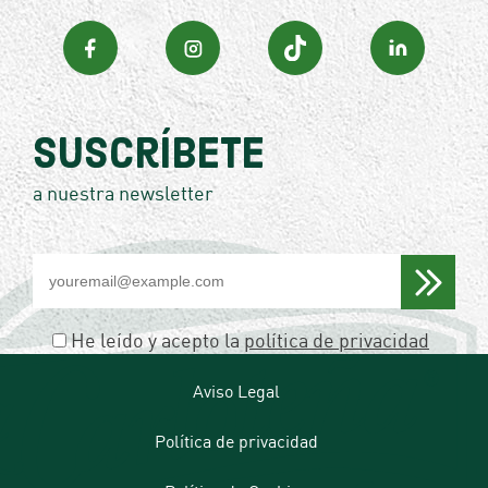
Suscríbete
a nuestra newsletter
Por
favor,
deja
este
He leído y acepto la
política de privacidad
campo
vacío.
Aviso Legal
Política de privacidad