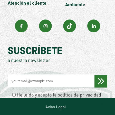
Atención al cliente
Ambiente
Suscríbete
a nuestra newsletter
Por
favor,
deja
este
He leído y acepto la
política de privacidad
campo
vacío.
Aviso Legal