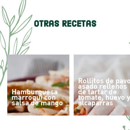
Otras Recetas
Rollitos de pav
asado rellenos
Hamburguesa
de tartar de
marroquí con
tomate, huevo 
salsa de mango
alcaparras