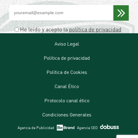
Por
favor,
deja
este
He leído y acepto la
política de privacidad
campo
vacío.
Aviso Legal
Política de privacidad
Política de Cookies
Canal Ético
Protocolo canal ético
Condiciones Generales
Agencia de Publicidad
Agencia SEO