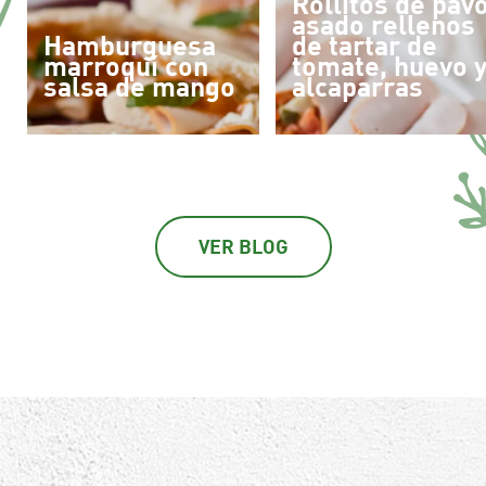
Rollitos de pav
asado rellenos
Hamburguesa
de tartar de
marroquí con
tomate, huevo 
salsa de mango
alcaparras
VER BLOG