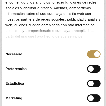
el contenido y los anuncios, ofrecer funciones de redes
base de nuestro postre.
sociales y analizar el tráfico. Además, compartimos
Preparamos la nata montada mezclando
información sobre el uso que haga del sitio web con
el azúcar glass con la nata bien fría. Con
nuestros partners de redes sociales, publicidad y análisis
unas varillas, batimos la nata hasta que
web, quienes pueden combinarla con otra información
que les haya proporcionado o que hayan recopilado a
quede bien montada. La ponemos dentro
partir del uso que haya hecho de sus servicios.
de una manga pastelera.
Terminamos el postre colocando una
Selección
base de bizcocho de vainilla, una capa de
Necesario
de
nata montada, una fresa y decoramos con
consentimiento
nata montada en la punta de la fresa.
Preferencias
Estadística
Marketing