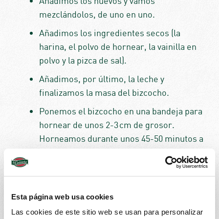
Añadimos los huevos y vamos
mezclándolos, de uno en uno.
Añadimos los ingredientes secos (la
harina, el polvo de hornear, la vainilla en
polvo y la pizca de sal).
Añadimos, por último, la leche y
finalizamos la masa del bizcocho.
Ponemos el bizcocho en una bandeja para
hornear de unos 2-3 cm de grosor.
Horneamos durante unos 45-50 minutos a
180 °C o hasta que el bizcocho quede
dorado por la parte superior y cocinado
en el interior.
Esta página web usa cookies
Dejamos enfriar el bizcocho y cortamos
círculos de igual tamaño para hacer la
Las cookies de este sitio web se usan para personalizar