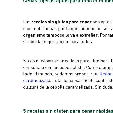
Cenas ligeras aptas para todo el mund
Las
recetas sin gluten para cenar
son aptas 
nivel nutricional, por lo que, aunque no seas c
organismo tampoco lo va a extrañar
. Por ta
siendo la mejor opción para todos.
No es necesario ser celíaco para eliminar el
consúltalo con un especialista. Como ejemp
todo el mundo, podemos preparar un
Redond
caramelizada
. Esta deliciosa receta contras
dulzura de la cebolla caramelizada. Sin duda,
5 recetas sin gluten para cenar rápidas