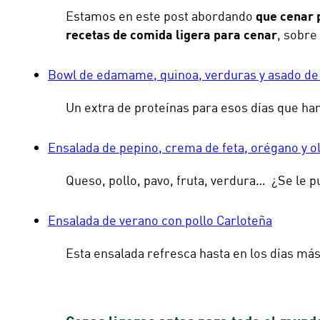
Estamos en este post abordando
que cenar 
recetas de comida ligera para cenar
, sobre
Bowl de edamame, quinoa, verduras y asado de
Un extra de proteínas para esos días que han
Ensalada de pepino, crema de feta, orégano y o
Queso, pollo, pavo, fruta, verdura… ¿Se le 
Ensalada de verano con pollo Carloteña
Esta ensalada refresca hasta en los días más